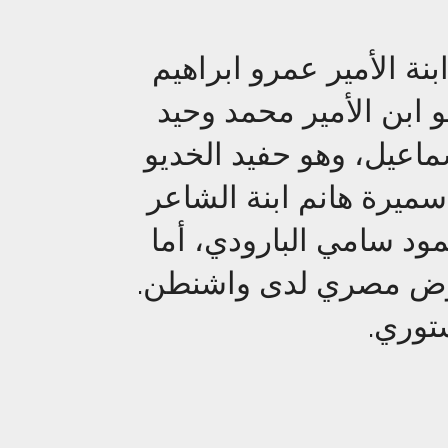
ة نعمة الله ابراهيم (١٩٢٣ - ٢٠٠٨)، ابنة الأمير عمرو ابراهيم
و ابن الأمير محمد وحيد
سماعيل، وهو حفيد الخديو
سميرة هانم ابنة الشاعر
د سامي البارودي، أما
مفوض مصري لدى واشنطن
ستوري